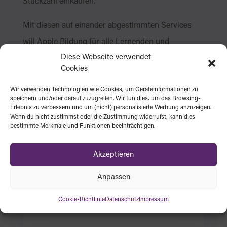
Stückzahl einkaufen.
Mit diesen auf einander abgestimmten Services
will Apple Bildung für alle Lernenden und
Diese Webseite verwendet
Lehrenden auf die nächste Stufe heben. Tauchen
Cookies
Sie ein in die Welt von iOS im Bildungsbereich und
Wir verwenden Technologien wie Cookies, um Geräteinformationen zu
entdecken Sie, wie Technologie das Lernen
speichern und/oder darauf zuzugreifen. Wir tun dies, um das Browsing-
revolutionieren kann.
Erlebnis zu verbessern und um (nicht) personalisierte Werbung anzuzeigen.
Wenn du nicht zustimmst oder die Zustimmung widerrufst, kann dies
bestimmte Merkmale und Funktionen beeinträchtigen.
Akzeptieren

Anpassen
Cookie-Richtlinie
Datenschutz
Impressum
Shared iPad