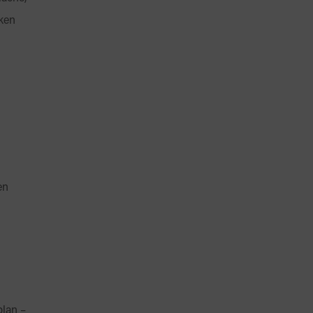
cken
en
plan –