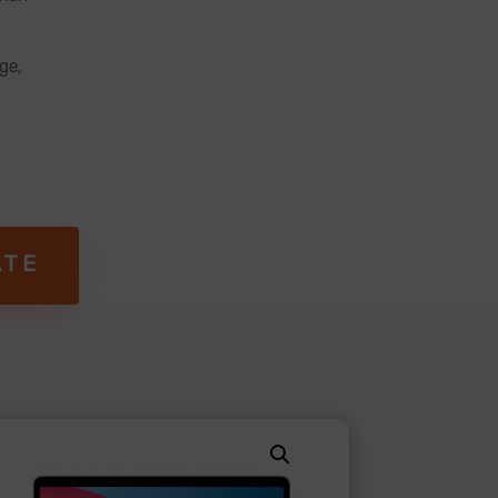
ge,
ÄTE