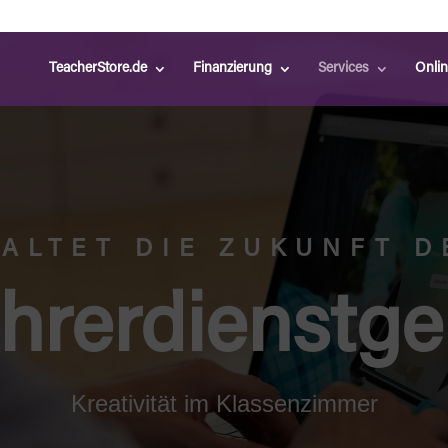
TeacherStore.de
Finanzierung
Services
Onli
TALTET DIE ZUKUNFT D
hrerdienstge
Kreativität im Klassenzimmer