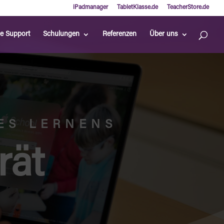
iPadmanager
TabletKlasse.de
TeacherStore.de
ne Support
Schulungen
Referenzen
Über uns
ES LERNENS
rät