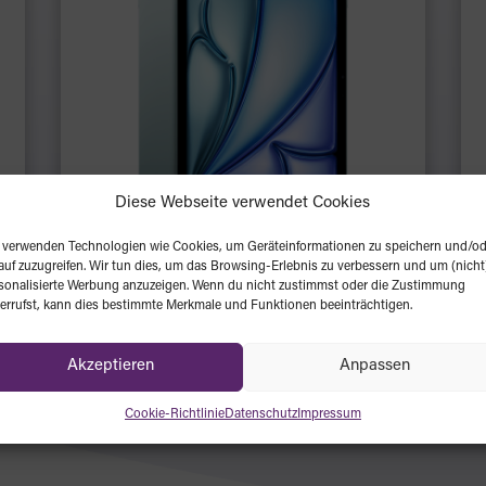
Diese Webseite verwendet Cookies
Privat: iPad Air 11″ (M4) Wi-Fi
 verwenden Technologien wie Cookies, um Geräteinformationen zu speichern und/od
auf zuzugreifen. Wir tun dies, um das Browsing-Erlebnis zu verbessern und um (nicht
ab 639 €
sonalisierte Werbung anzuzeigen. Wenn du nicht zustimmst oder die Zustimmung
errufst, kann dies bestimmte Merkmale und Funktionen beeinträchtigen.
Jetzt konfigurieren
Akzeptieren
Anpassen
Cookie-Richtlinie
Datenschutz
Impressum