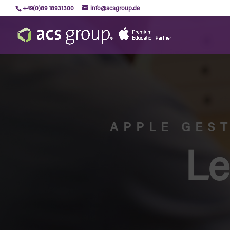
+49(0)89 18931300
info@acsgroup.de
APPLE GES
Le