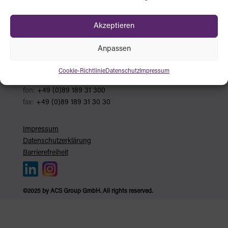
Akzeptieren
ACS Group GmbH
Anpassen
Otto-Hahn-Str. 38a
85521 Ottobrunn b. München
Cookie-Richtlinie
Datenschutz
Impressum
email:
info@acsgroup.de
fon:
+49 (0)89 189 31 300
fax:
+49 (0)89 189 31 30 30
Impressum
Datenschutzerklärung
Barrierefreiheit
©2025 by ACS Group GmbH. All rights reserved.