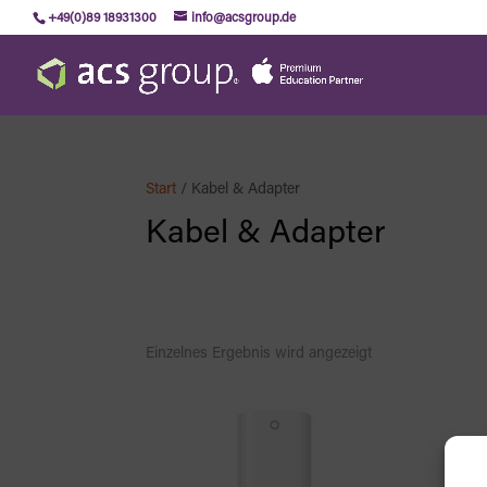
+49(0)89 18931300
info@acsgroup.de
Start
/ Kabel & Adapter
Kabel & Adapter
Einzelnes Ergebnis wird angezeigt