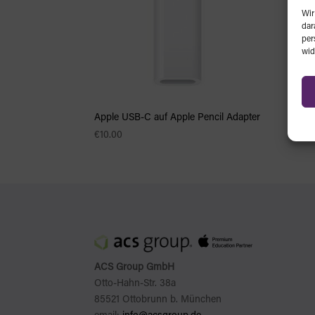
Wir
dar
per
wid
Apple USB-C auf Apple Pencil Adapter
€
10.00
ACS Group GmbH
Otto-Hahn-Str. 38a
85521 Ottobrunn b. München