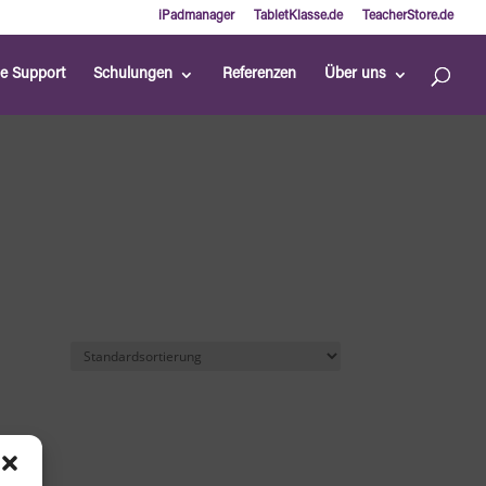
iPadmanager
TabletKlasse.de
TeacherStore.de
ne Support
Schulungen
Referenzen
Über uns