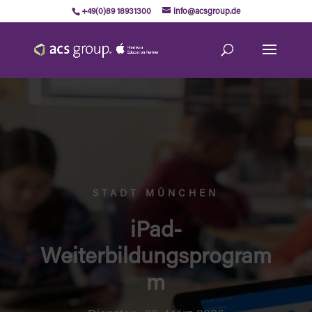
+49(0)89 18931300
info@acsgroup.de
STADT MÜNCHEN
iPad-
Weiterbildungsprogram
m