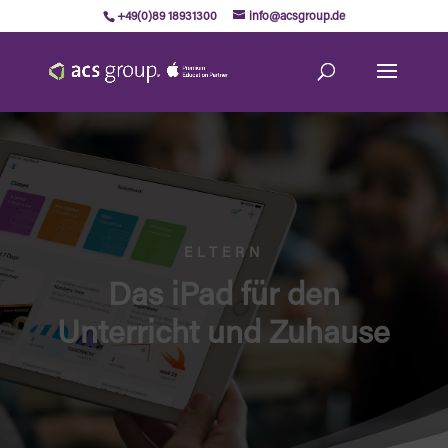
+49(0)89 18931300
info@acsgroup.de
ELTERN
Das iPad für den
Unterricht und Zuhause