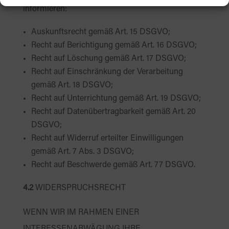
informieren:
Auskunftsrecht gemäß Art. 15 DSGVO;
Recht auf Berichtigung gemäß Art. 16 DSGVO;
Recht auf Löschung gemäß Art. 17 DSGVO;
Recht auf Einschränkung der Verarbeitung
gemäß Art. 18 DSGVO;
Recht auf Unterrichtung gemäß Art. 19 DSGVO;
Recht auf Datenübertragbarkeit gemäß Art. 20
DSGVO;
Recht auf Widerruf erteilter Einwilligungen
gemäß Art. 7 Abs. 3 DSGVO;
Recht auf Beschwerde gemäß Art. 77 DSGVO.
4.2
WIDERSPRUCHSRECHT
WENN WIR IM RAHMEN EINER