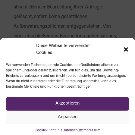
abschließender Bearbeitung Ihrer Anfrage
gelöscht, sofern keine gesetzlichen
Aufbewahrungspflichten entgegenstehen. Von
einer abschließenden Bearbeitung gehen wir aus,
wenn sich aus den Umständen entnehmen lässt,
Diese Webseite verwendet
Cookies
dass der betreffende Sachverhalt abschließend
geklärt ist.
Wir verwenden Technologien wie Cookies, um Geräteinformationen zu
speichern und/oder darauf zuzugreifen. Wir tun dies, um das Browsing-
Erlebnis zu verbessern und um (nicht) personalisierte Werbung anzuzeigen.
4) Rechte des Betroffenen
Wenn du nicht zustimmst oder die Zustimmung widerrufst, kann dies
bestimmte Merkmale und Funktionen beeinträchtigen.
4.1
Das geltende Datenschutzrecht gewährt Ihnen
gegenüber dem Verantwortlichen hinsichtlich der
Akzeptieren
Verarbeitung Ihrer personenbezogenen Daten
Anpassen
umfassende Betroffenenrechte (Auskunfts- und
Interventionsrechte), über die wir Sie nachstehend
Cookie-Richtlinie
Datenschutz
Impressum