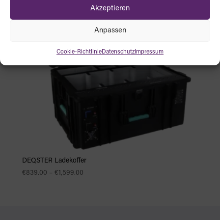
Akzeptieren
Anpassen
Cookie-Richtlinie
Datenschutz
Impressum
DEQSTER Ladekoffer
Preisspanne:
€
839.00
–
€
1,599.00
€839.00
bis
€1,599.00