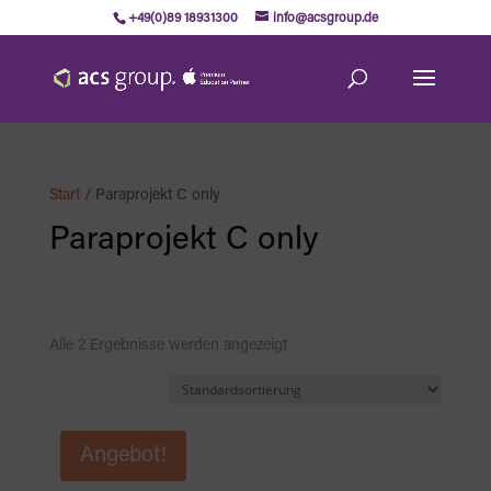
+49(0)89 18931300
info@acsgroup.de
Start
/ Paraprojekt C only
Paraprojekt C only
Alle 2 Ergebnisse werden angezeigt
Angebot!