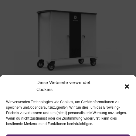
Diese Webseite verwendet
Cookies
DEQSTER HT32 Hybrid Trolley
Wir verwenden Technologien wie Cookies, um Geräteinformationen zu
Ursprünglicher
Aktueller
€
1,799.00
€
1,699.00
speichern und/oder darauf zuzugreifen. Wir tun dies, um das Browsing-
Preis
Preis
Erlebnis zu verbessern und um (nicht) personalisierte Werbung anzuzeigen.
war:
ist:
Wenn du nicht zustimmst oder die Zustimmung widerrufst, kann dies
€1,799.00
€1,699.00.
bestimmte Merkmale und Funktionen beeinträchtigen.
Angebot!