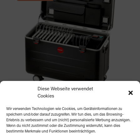
Diese Webseite verwendet
Cookies
PARAPROJECT Case i16
Wir verwenden Technologien wie Cookies, um Geräteinformationen zu
Ursprünglicher
Aktueller
€
1,969.00
€
1,829.00
speichern und/oder darauf zuzugreifen. Wir tun dies, um das Browsing-
Preis
Preis
Erlebnis zu verbessern und um (nicht) personalisierte Werbung anzuzeigen.
war:
ist:
Wenn du nicht zustimmst oder die Zustimmung widerrufst, kann dies
€1,969.00
€1,829.00.
bestimmte Merkmale und Funktionen beeinträchtigen.
Angebot!