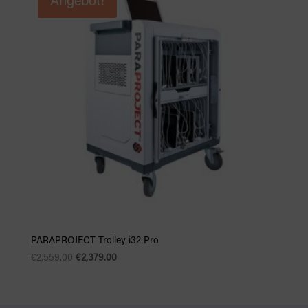
Angebot!
PARAPROJECT Trolley i32 Pro
Ursprünglicher
Aktueller
€
2,559.00
€
2,379.00
Preis
Preis
war:
ist:
€2,559.00
€2,379.00.