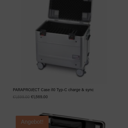
PARAPROJECT Case i10 Typ-C charge & sync
Ursprünglicher
Aktueller
€
1,699.00
€
1,569.00
Preis
Preis
war:
ist:
€1,699.00
€1,569.00.
Angebot!